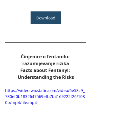
Download
Činjenice o fentanilu: 
razumijevanje rizika
Facts about Fentanyl: 
Understanding the Risks
https://video.wixstatic.com/video/6e58c9_
730ef0b1832647569efb7b4169225f26/108
0p/mp4/file.mp4