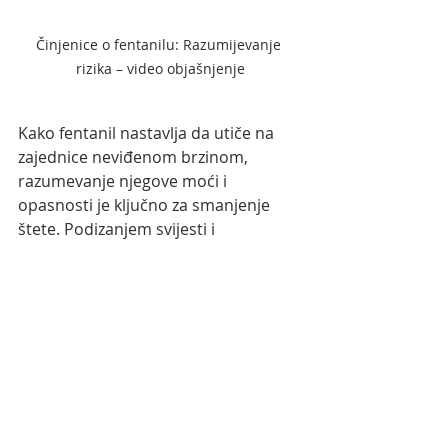
Činjenice o fentanilu: Razumijevanje 
rizika – video objašnjenje
Kako fentanil nastavlja da utiče na 
zajednice neviđenom brzinom, 
razumevanje njegove moći i 
opasnosti je ključno za smanjenje 
štete. Podizanjem svijesti i 
promicanjem mjera za spašavanje 
života kao što je nalokson, možemo 
raditi na sprječavanju predoziranja i 
spašavanju života.
Ovaj video objašnjenje naglašava 
alarmantno povećanje sintetičkih 
opioida poput fentanila, rizik od 
predoziranja, porast krivotvorenih 