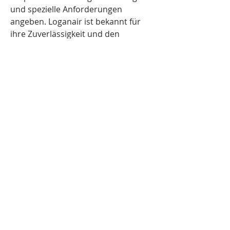
und spezielle Anforderungen 
angeben. Loganair ist bekannt für 
ihre Zuverlässigkeit und den 
freundlichen Kundenservice, was 
den Buchungsprozess einfach und 
angenehm gestaltet.
©2024 Addiction Policy Forum. All
rights reserved.
Rockville, Maryland United States
Addiction Policy Forum is a nonprofit
organization working to eliminate addiction
as a major health problem.