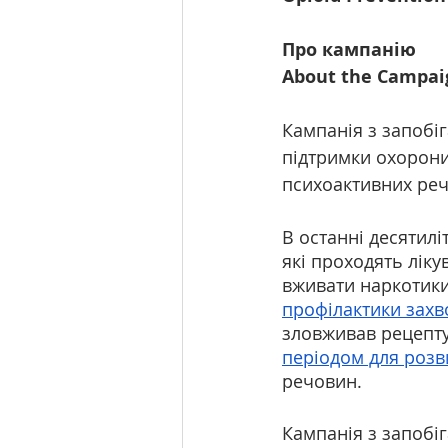
Про кампанію 
About the Campai
Кампанія з запобіг
підтримки охорони
психоактивних ре
В останні десятилі
які проходять ліку
вживати наркотики 
профілактики зах
зловживав рецепт
періодом для розв
речовин.
Кампанія з запобі