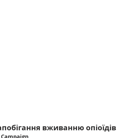
апобігання вживанню опіоїдів
n Campaign