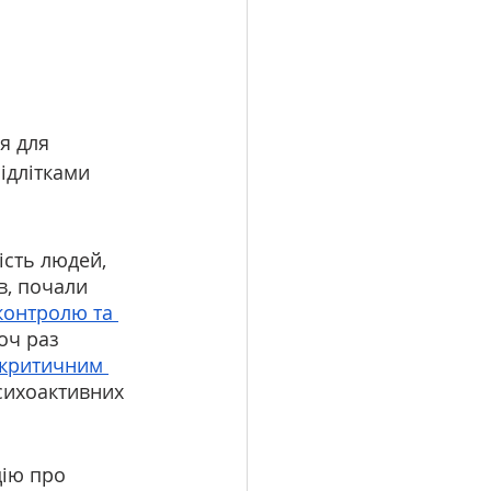
я для 
ідлітками 
ість людей, 
в, почали 
контролю та 
оч раз 
 критичним 
сихоактивних 
ію про 