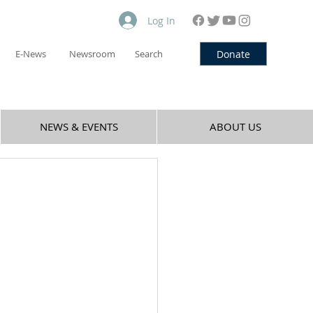
Log In
Donate
E-News
Newsroom
Search
NEWS & EVENTS
ABOUT US