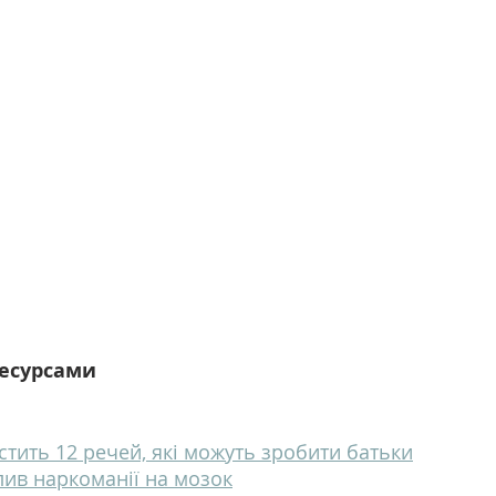
ресурсами
стить 12 речей, які можуть зробити батьки
ив наркоманії на мозок