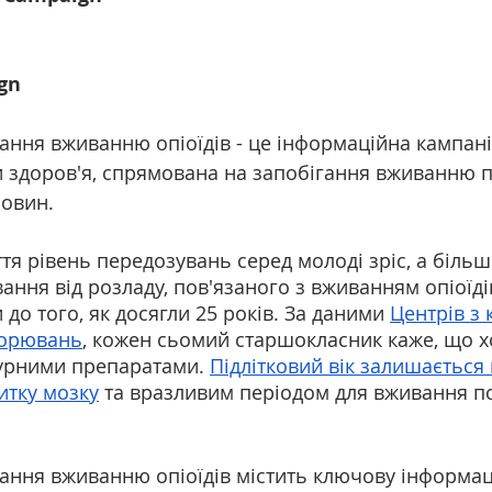
gn
ання вживанню опіоїдів - це інформаційна кампані
 здоров'я, спрямована на запобігання вживанню п
човин.
ття рівень передозувань серед молоді зріс, а більш
вання від розладу, пов'язаного з вживанням опіоїді
до того, як досягли 25 років. За даними 
Центрів з 
ворювань
, кожен сьомий старшокласник каже, що х
урними препаратами. 
Підлітковий вік залишається
итку мозку
 та вразливим періодом для вживання п
гання вживанню опіоїдів містить ключову інформац