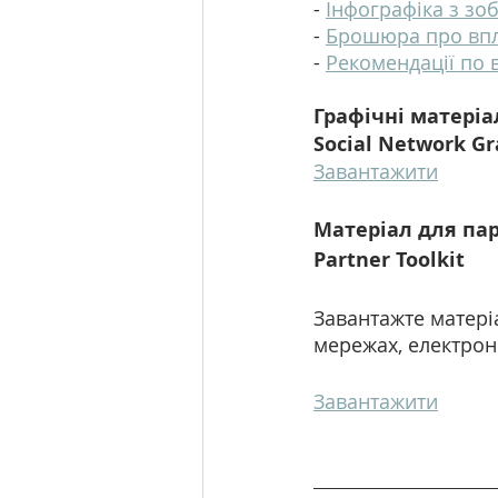
- 
Інфографіка з зо
- 
Брошюра про впли
- 
Рекомендації по
Графічні матері
Social Network Gr
Завантажити
Матеріал для па
Partner Toolkit
Завантажте матеріа
мережах, електрон
Завантажити