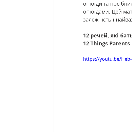
опіоїди та посібни
опіоїдами. Цей мат
залежність і найв
12 речей, які ба
12 Things Parents
https://youtu.be/He