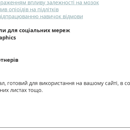
браженням впливу залежності на мозок
в опіоїдів на підлітків
 відпрацюванню навичок відмови
али для соціальних мереж
aphics
ртнерів
л, готовий для використання на вашому сайті, в с
них листах тощо.