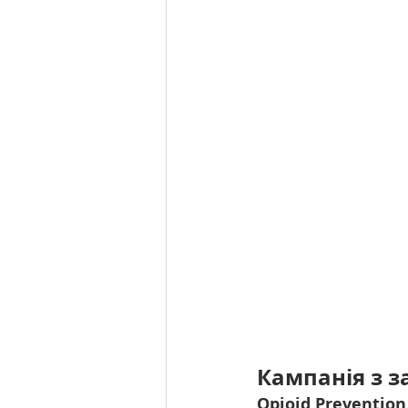
Кампанія з з
Opioid Preventio