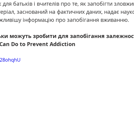
к для батьків і вчителів про те, як запобігти зловж
еріал, заснований на фактичних даних, надає науко
ажливішу інформацію про запобігання вживанню.
тьки можуть зробити для запобігання залежнос
 Can Do to Prevent Addiction
b-28ohqhU