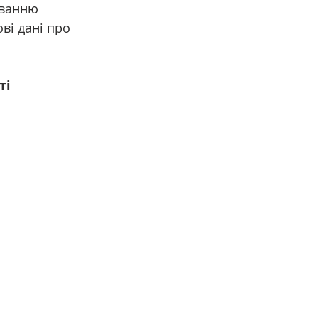
иванню 
ві дані про 
ті